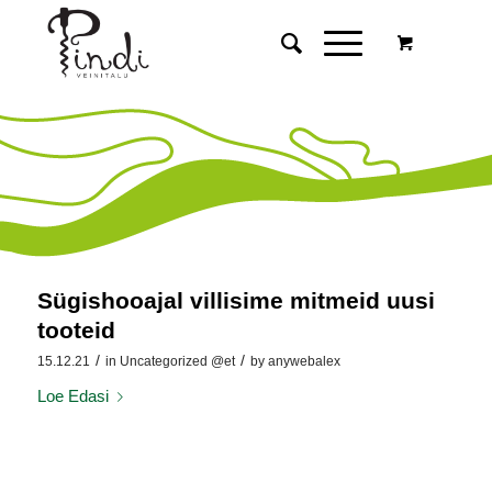
Sügishooajal villisime mitmeid uusi
tooteid
/
/
15.12.21
in
Uncategorized @et
by
anywebalex
Loe Edasi