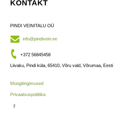
KONTAKT
PINDI VEINITALU OÜ
info@pindivein.ee
+372 56845458
Liivaku, Pindi küla, 65410, Võru vald, Võrumaa, Eesti
Müügitingimused
Privaatsuspoliitika