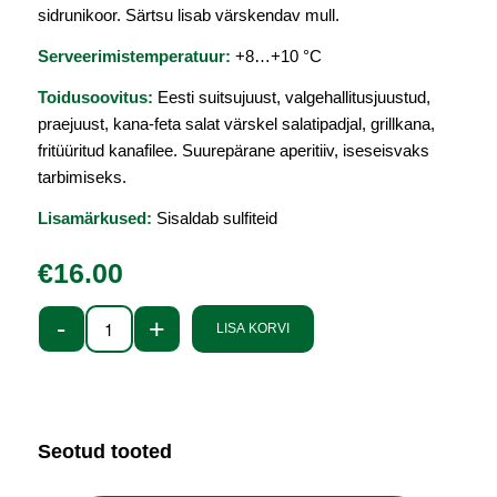
sidrunikoor. Särtsu lisab värskendav mull.
Serveerimistemperatuur:
+8…+10 °C
Toidusoovitus:
Eesti suitsujuust, valgehallitusjuustud,
praejuust, kana-feta salat värskel salatipadjal, grillkana,
fritüüritud kanafilee. Suurepärane aperitiiv, iseseisvaks
tarbimiseks.
Lisamärkused:
Sisaldab sulfiteid
€
16.00
LISA KORVI
Seotud tooted